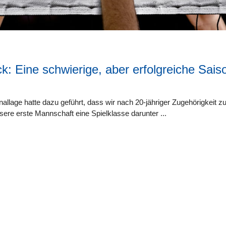
k: Eine schwierige, aber erfolgreiche Sais
Zu dieser Kategorie gibt es leider noch keine B
allage hatte dazu geführt, dass wir nach 20-jähriger Zugehörigkeit z
sere erste Mannschaft eine Spielklasse darunter