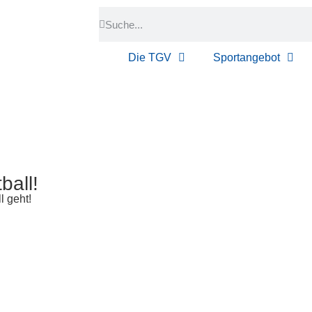
Die TGV
Sportangebot
ball!
 geht!