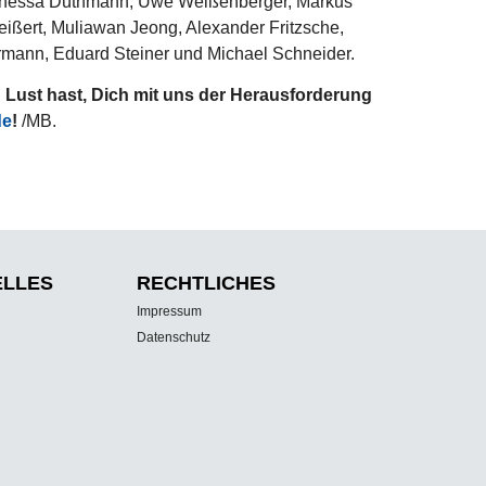
 Vanessa Düthmann, Uwe Weißenberger, Markus
ißert, Muliawan Jeong, Alexander Fritzsche,
rmann, Eduard Steiner und Michael Schneider.
Lust hast, Dich mit uns der Herausforderung
de
!
/MB.
ELLES
RECHTLICHES
Impressum
Datenschutz