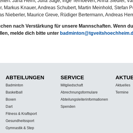
elten: Jana Heim, Julia Sage, Inge Terhoeven, Anna Siedler,
, Markus Knauer, Andreas Schubert, Martin Meinhold, Stefan Pe
as Nieberler, Maurice Greve, Rüdiger Bertermann, Andreas Her
uchen nach Verstärkung für unsere Mannschaften. Wenn du 
llen, melde dich bitte unter
badminton@tgveitshoechheim.
ABTEILUNGEN
SERVICE
AKTU
Badminton
Mitgliedschaft
Aktuelles
Basketball
Abrechnungsformulare
Termine
Boxen
Abteilungsleiterinformationen
Dart
Spenden
Fitness & Kraftsport
Gesundheitssport
Gymnastik & Step