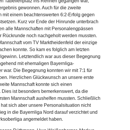
rsten Tabellenplatz ins Rennen gegangen war,
ergebnis gewonnen. Auch für die zweite
em mit einem beachtenswerten 6:2-Erfolg gegen
stsetzen. Kurz vor Ende der Hinrunde unterbrach
en alle Mannschaften mit Personalengpässen
er Rückrunde noch nachgeholt werden mussten.
te Mannschaft vom TV Marktheidenfeld der einzige
machen konnte. So kam es folglich am letzten
elgewinn. Letztendlich war aus dieser Begegnung
hgehend mit ehemaligen Bayernliga-
er war. Die Begegnung konnten wir mit 7:1 für
ben. Herzlichen Glückwunsch an unsere erste
zweite Mannschaft konnte sich einen
n. Dies ist besonders bemerkenswert, da die
ersten Mannschaft aushelfen mussten. Schließlich
hat sich aber unsere Personalsituation nicht
tieg in die Bayernliga Nord darauf verzichtet und
rksoberliga angemeldet haben.