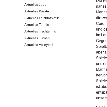
Die Hi
Aktuelles Judo
nahezu
Aktuelles Karate
Mannsc
die zw
Aktuelles Leichtathletik
Coron
Aktuelles Tennis
und de
Aktuelles Tischtennis
Im Lau
Aktuelles Turnen
Gegner
Aktuelles Volleyball
Spielt
aber s
Spiele
uns en
Mannsc
hervor
Spiele
ist ab
entspa
unsere