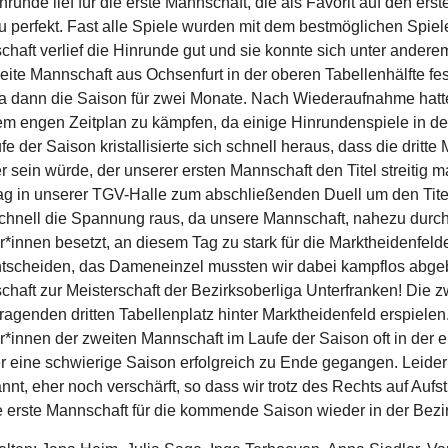
nrunde lief für die erste Mannschaft, die als Favorit auf den e
 perfekt. Fast alle Spiele wurden mit dem bestmöglichen Spiel
haft verlief die Hinrunde gut und sie konnte sich unter ander
eite Mannschaft aus Ochsenfurt in der oberen Tabellenhälfte fe
a dann die Saison für zwei Monate. Nach Wiederaufnahme hatt
m engen Zeitplan zu kämpfen, da einige Hinrundenspiele in d
fe der Saison kristallisierte sich schnell heraus, dass die drit
 sein würde, der unserer ersten Mannschaft den Titel streitig 
ag in unserer TGV-Halle zum abschließenden Duell um den Tit
chnell die Spannung raus, da unsere Mannschaft, nahezu durc
r*innen besetzt, an diesem Tag zu stark für die Marktheidenfeld
tscheiden, das Dameneinzel mussten wir dabei kampflos abge
haft zur Meisterschaft der Bezirksoberliga Unterfranken! Die 
ragenden dritten Tabellenplatz hinter Marktheidenfeld erspiele
r*innen der zweiten Mannschaft im Laufe der Saison oft in der 
er eine schwierige Saison erfolgreich zu Ende gegangen. Leider 
nnt, eher noch verschärft, so dass wir trotz des Rechts auf Aufs
 erste Mannschaft für die kommende Saison wieder in der Bezi