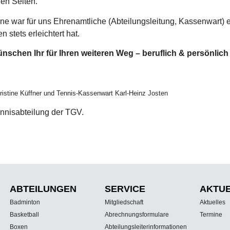
len Seiten.
ine war für uns Ehrenamtliche (Abteilungsleitung, Kassenwart) e
n stets erleichtert hat.
nschen Ihr für Ihren weiteren Weg – beruflich & persönlich
hristine Küffner und Tennis-Kassenwart Karl-Heinz Josten
nnisabteilung der TGV.
ABTEILUNGEN
SERVICE
AKTU
Badminton
Mitgliedschaft
Aktuelles
Basketball
Abrechnungsformulare
Termine
Boxen
Abteilungsleiterinformationen