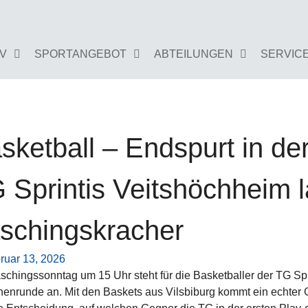
GV
SPORTANGEBOT
ABTEILUNGEN
SERVIC
sketball – Endspurt in d
 Sprintis Veitshöchheim 
schingskracher
ruar 13, 2026
chingssonntag um 15 Uhr steht für die Basketballer der TG Spr
enrunde an. Mit den Baskets aus Vilsbiburg kommt ein echter