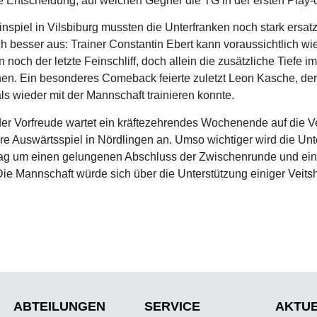
die Entscheidung, auf welchen Gegner die TG in der ersten Play-o
nspiel in Vilsbiburg mussten die Unterfranken noch stark ersat
ch besser aus: Trainer Constantin Ebert kann voraussichtlich w
n noch der letzte Feinschliff, doch allein die zusätzliche Tie
hen. Ein besonderes Comeback feierte zuletzt Leon Kasche, 
ls wieder mit der Mannschaft trainieren konnte.
der Vorfreude wartet ein kräftezehrendes Wochenende auf die Vei
e Auswärtsspiel in Nördlingen an. Umso wichtiger wird die U
g um einen gelungenen Abschluss der Zwischenrunde und eine 
Die Mannschaft würde sich über die Unterstützung einiger Veit
ABTEILUNGEN
SERVICE
AKTU