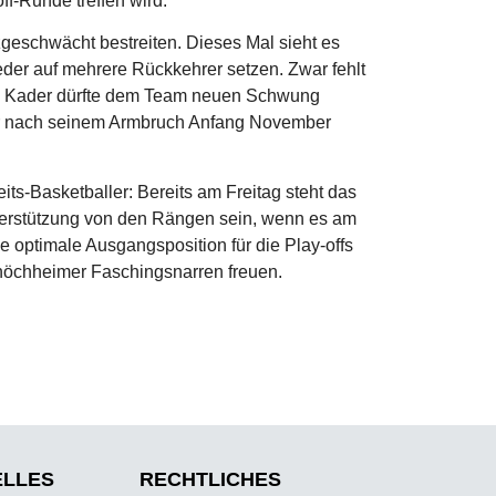
ff-Runde treffen wird.
zgeschwächt bestreiten. Dieses Mal sieht es
ieder auf mehrere Rückkehrer setzen. Zwar fehlt
fe im Kader dürfte dem Team neuen Schwung
der nach seinem Armbruch Anfang November
ts-Basketballer: Bereits am Freitag steht das
nterstützung von den Rängen sein, wenn es am
optimale Ausgangsposition für die Play-offs
shöchheimer Faschingsnarren freuen.
ELLES
RECHTLICHES