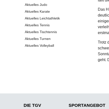
fällt 
Aktuelles Judo
Das Hi
Aktuelles Karate
deutli
Aktuelles Leichtathletik
einige
Aktuelles Tennis
verlei
Aktuelles Tischtennis
erstma
Aktuelles Turnen
Trotz 
Aktuelles Volleyball
schwer
Sonnta
geht. 
DIE TGV
SPORT­ANGEBOT