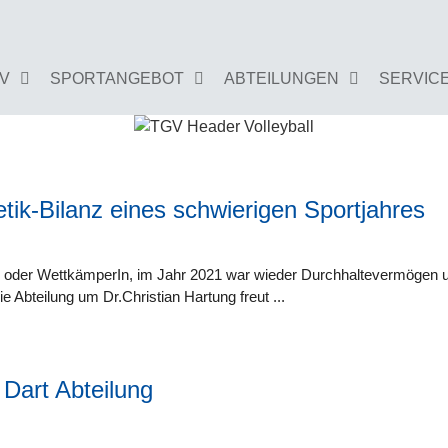
GV
SPORTANGEBOT
ABTEILUNGEN
SERVIC
etik-Bilanz eines schwierigen Sportjahres
Zu dieser Kategorie gibt es leider noch keine B
In oder WettkämperIn, im Jahr 2021 war wieder Durchhaltevermögen u
ie Abteilung um Dr.Christian Hartung freut
Dart Abteilung