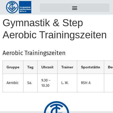
Gymnastik & Step
Aerobic Trainingszeiten
Aerobic Trainingszeiten
Gruppe
Tag
Uhrzeit
Trainer
Sportstätte
Be
9.30 –
Aerobic
Sa.
L. W.
RSH A
10.30