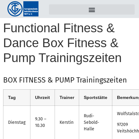
Functional Fitness &
Dance Box Fitness &
Pump Trainingszeiten
BOX FITNESS & PUMP Trainingszeiten
Tag
Uhrzeit
Trainer
Sportstätte
Bemerkun
Wolfstalstr
Rudi-
9.30 –
Dienstag
Kerstin
Sebold-
97209
10.30
Halle
Veitshöch