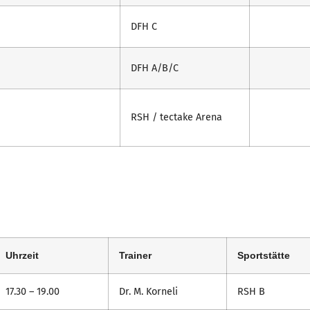
DFH C
DFH A/B/C
RSH / tectake Arena
Uhrzeit
Trainer
Sportstätte
17.30 – 19.00
Dr. M. Korneli
RSH B