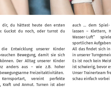
dir, du hättest heute den ersten
auch … dem Spiel- 
so: Guckst du noch, oder turnst du
lassen – Klettern, 
Wasser-Luft“ spie
sportlichen Aufgaben
 die Entwicklung unserer Kinder
All das findet sich 
 brauchen Bewegung, damit sie sich
in unserer Turngeme
können. Der Alltag unserer Kinder
Es ist noch kein Mei
anz anders aus – wie z.B. hoher
ist schwierig, bevor es
ewegungsarme Freizeitaktivitäten.
Unser Trainerteam fre
ernsportart, vereint perfekte
schau einfach vorbei
, Kraft und Anmut. Turnen ist aber